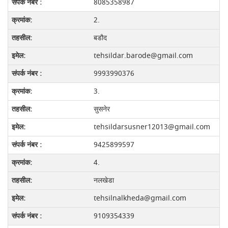
8085358987
2.
बडौद
tehsildar.barode@gmail.com
9993990376
3.
सुसनेर
tehsildarsusner12013@gmail.com
9425899597
4.
नलखेडा
tehsilnalkheda@gmail.com
9109354339