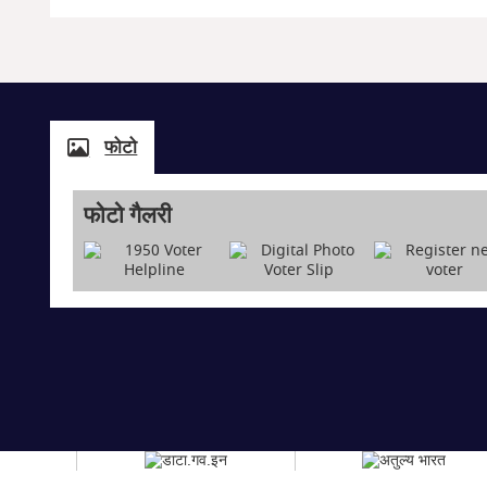
फोटो
फोटो गैलरी