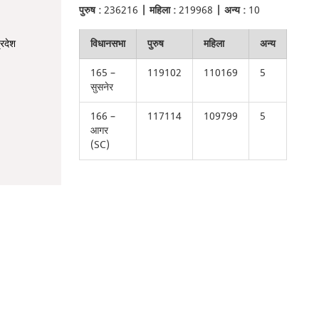
पुरुष :
236216
| महिला :
219968
| अन्य :
10
्रदेश
विधानसभा
पुरुष
महिला
अन्य
165 –
119102
110169
5
सुसनेर
166 –
117114
109799
5
आगर
(SC)